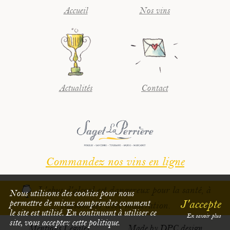
Accueil
Nos vins
Actualités
Contact
Commandez nos vins en ligne
L'abus d'alcool est dangereux pour la santé, à
Nous utilisons des cookies pour nous
J'accepte
permettre de mieux comprendre comment
consommer avec modération.
le site est utilisé. En continuant à utiliser ce
En savoir plus
site, vous acceptez cette politique.
Mentions Légales
Made by DPC design